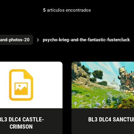
5
artículos encontrados
-and-photos-20
psycho-krieg-and-the-fantastic-fustercluck
BL3 DLC4 CASTLE-
BL3 DLC4 SANCT
CRIMSON