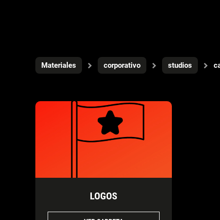
Materiales
corporativo
studios
c
LOGOS