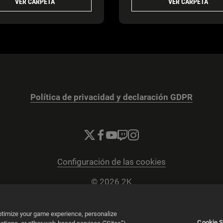
VER CARPETA
VER CARPETA
Política de privacidad y declaración GDPR
Configuración de las cookies
© 2026 2K
Powered by
Onclusive PR Manager™
optimize your game experience, personalize
Cookie S