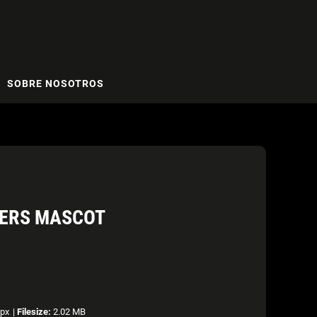
SOBRE NOSOTROS
IERS MASCOT
px
|
Filesize:
2.02 MB