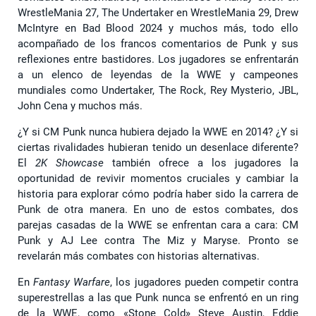
WrestleMania 27, The Undertaker en WrestleMania 29, Drew
McIntyre en Bad Blood 2024 y muchos más, todo ello
acompañado de los francos comentarios de Punk y sus
reflexiones entre bastidores. Los jugadores se enfrentarán
a un elenco de leyendas de la WWE y campeones
mundiales como Undertaker, The Rock, Rey Mysterio, JBL,
John Cena y muchos más.
¿Y si CM Punk nunca hubiera dejado la WWE en 2014? ¿Y si
ciertas rivalidades hubieran tenido un desenlace diferente?
El
2K Showcase
también ofrece a los jugadores la
oportunidad de revivir momentos cruciales y cambiar la
historia para explorar cómo podría haber sido la carrera de
Punk de otra manera. En uno de estos combates, dos
parejas casadas de la WWE se enfrentan cara a cara: CM
Punk y AJ Lee contra The Miz y Maryse. Pronto se
revelarán más combates con historias alternativas.
En
Fantasy Warfare
, los jugadores pueden competir contra
superestrellas a las que Punk nunca se enfrentó en un ring
de la WWE, como «Stone Cold» Steve Austin, Eddie