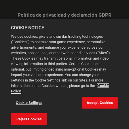
Política de privacidad y declaración GDPR
COOKIE NOTICE
We use cookies, pixels and similar tracking technologies
(“Cookies”) to optimize your game experience, personalize
advertisements, and enhance your experience across our
Configuración de las cookies
websites, applications, or other web-based services (“Sites”).
These Cookies may transmit personal information and video
© 2026 2K
viewing information to third parties. Certain Cookies are
optional, but limiting or declining non-optional Cookies may
impact your visit and experience. You can change your
Powered by
Onclusive PR Manager™
settings in the Cookie Settings link on our Sites. For more
information on the Cookies we use, please go to the
Cookie
Policy
Esta web utiliza cookies para mejorar tu experiencia de
navegación.
Cookie Settings
Accept Cookies
Configuración de
las cookies
Aceptar todas las
Reject Cookies
cookies