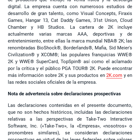
digital. La empresa cuenta con numerosos estudios de
desarrollo de gran talento, como Visual Concepts, Firaxis
Games, Hangar 13, Cat Daddy Games, 31st Union, Cloud
Chamber y HB Studios. La cartera de 2K incluye
actualmente varias marcas AAA, deportivas y de
entretenimiento, entre ellas la marca mundial NBA®️ 2K; las
renombradas BioShock®️, Borderlands®️, Mafia, Sid Meier's
Civilization®️ y XCOM®️; las populares franquicias WWE®️
2K y WWE®️ SuperCard, TopSpin®️ así como el aclamado
por la crítica y el público PGA TOUR®️ 2K. Puede encontrar
más información sobre 2K y sus productos en
2K.com
y en
las redes sociales oficiales de la empresa.
Nota de advertencia sobre declaraciones prospectivas
Las declaraciones contenidas en el presente documento,
que no son hechos históricos, incluidas las declaraciones
relativas a las perspectivas de Take-Two Interactive
Software, Inc. («Take-Two», la «Empresa», «nosotros» o
pronombres similares), se consideran declaraciones
prospectivas en virtud de las leyes federales sobre valores