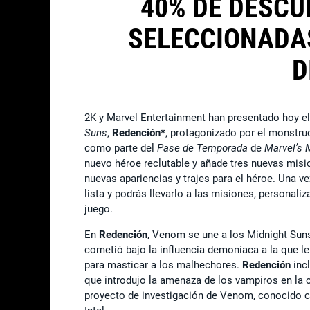
40% DE DESC
SELECCIONADAS
D
2K y Marvel Entertainment han presentado hoy e
Suns
,
Redención*
, protagonizado por el monstr
como parte del
Pase de Temporada
de
Marvel’s 
nuevo héroe reclutable y añade tres nuevas misio
nuevas apariencias y trajes para el héroe. Una 
lista y podrás llevarlo a las misiones, personaliz
juego.
En
Redención
, Venom se une a los Midnight Suns
cometió bajo la influencia demoníaca a la que le
para masticar a los malhechores.
Redención
incl
que introdujo la amenaza de los vampiros en la 
proyecto de investigación de Venom, conocido