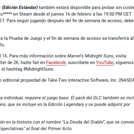
 (Edición Estándar)
también estará disponible para probar sin cost
o***** en Steam desde el jueves 16 de febrero a las 19:00 PM CET
ET. Para seguir jugando después del fin de semana de acceso, debe
 la Prueba de Juego y el fin de semana de acceso se transferirá al
lo.
I 16. Para más información sobre
Marvel's Midnight Suns
, visita
tter de 2K, hazte fan en
Facebook
, suscríbete en
YouTube
, síguenos
en el hashtag #MidnightSuns.
o editorial propiedad de Take-Two Interactive Software, Inc. (NASD
 individual, requiere el juego base. El pack del DLC también se inc
s, que se incluye en la Edición Legendary y se puede adquirir por
n en la historia con el nombre "
La Deuda del Diablo
”, que se convie
xpectativas" al final del Primer Acto.