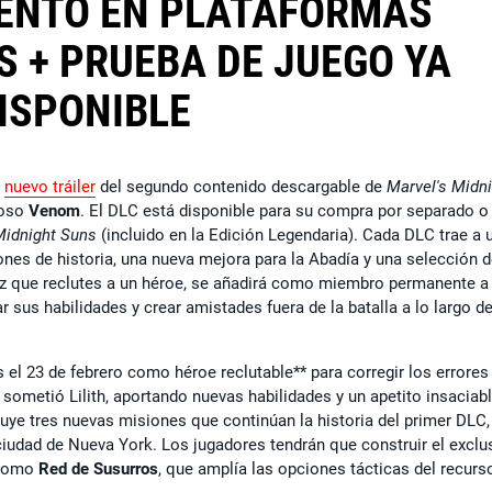
UENTO EN PLATAFORMAS
 + PRUEBA DE JUEGO YA
ISPONIBLE
l
nuevo tráiler
del segundo contenido descargable de
Marvel's Midn
uoso
Venom
. El DLC está disponible para su compra por separado o
Midnight Suns
(incluido en la Edición Legendaria). Cada DLC trae a 
nes de historia, una nueva mejora para la Abadía y una selección 
vez que reclutes a un héroe, se añadirá como miembro permanente a
ar sus habilidades y crear amistades fuera de la batalla a lo largo de
 el 23 de febrero como héroe reclutable** para corregir los errores
 sometió Lilith, aportando nuevas habilidades y un apetito insaciab
uye tres nuevas misiones que continúan la historia del primer DLC,
ciudad de Nueva York. Los jugadores tendrán que construir el exclu
 como
Red de Susurros
, que amplía las opciones tácticas del recurs