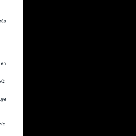
e
rás
 en
AQ:
luye
rte