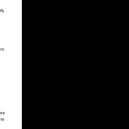
0%
ero
pre
ina