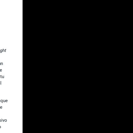
ight
un
de
 tu
l
 que
le
sivo
o