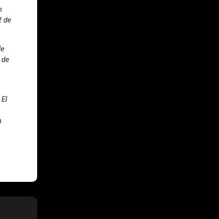
n
2 de
de
 de
 El
n