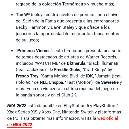
regreso de la colección Termómetro y mucho más;
The W*
incluye cuatro niveles de premios, con el nivel
del Salón de la Fama que presenta a las entrenadoras
Becky Hammon y Dawn Staley y que ofrece a los
jugadores la oportunidad de mejorar los fundamentos
de su juego;
"
Primeros Viernes
": esta temporada presenta una serie
de temas destacados de artistas de Warner Records,
incluidos "WATCH ME" de
Bktherula
, "Black Illuminati
(feat. Jadakiss)" de
Freddie Gibbs
, “Draft Kings" by
Fresco Trey
, "Santa Monica Blvd" de
IDK
, "Jumpin (feat.
Polo G) " de
NLE Choppa
, "Fast (Motion)" de
Saweetie
y
más. Echa un vistazo a la última música del juego en
la banda sonora y en el Club 2K.
NBA 2K22
está disponible en PlayStation 5 y PlayStation 4,
Xbox Series X|S y Xbox One, Nintendo Switch y plataformas
de PC. Para obtener más información, visita la
web oficial
de
NBA 2K22
.