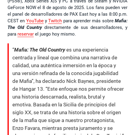
(PS5®), Xbox Series X|S y PC a través de Steam y NVIDIA
GeForce NOW el 8 de agosto de 2025. Los fans pueden ver
el panel de desarrolladores de PAX East hoy a las 8:00 p.m.
CEST en
YouTube
y
Twitch
para aprender más sobre
Mafia:
The Old Country
directamente de sus desarrolladores, y
para
reservar
el juego hoy mismo.
“
Mafia: The Old Country
es una experiencia
centrada y lineal que combina una narrativa de
calidad, una auténtica inmersión en la época y
una versión refinada de la conocida jugabilidad
de Mafia”, ha declarado Nick Baynes, presidente
de Hangar 13. “Este enfoque nos permite ofrecer
una historia descarnada, realista, brutal y
emotiva. Basada en la Sicilia de principios del
siglo XX, se trata de una historia sobre el origen
de la mafia que sigue a nuestro protagonista,
Enzo Favara, mientras presta juramento y se