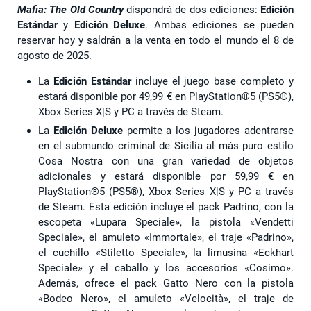
Mafia: The Old Country
dispondrá de dos ediciones:
Edición
Estándar
y
Edición Deluxe
. Ambas ediciones se pueden
reservar hoy y saldrán a la venta en todo el mundo el 8 de
agosto de 2025.
La
Edición Estándar
incluye el juego base completo y
estará disponible por 49,99 € en PlayStation®5 (PS5®),
Xbox Series X|S y PC a través de Steam.
La
Edición Deluxe
permite a los jugadores adentrarse
en el submundo criminal de Sicilia al más puro estilo
Cosa Nostra con una gran variedad de objetos
adicionales y estará disponible por 59,99 € en
PlayStation®5 (PS5®), Xbox Series X|S y PC a través
de Steam. Esta edición incluye el pack Padrino, con la
escopeta «Lupara Speciale», la pistola «Vendetti
Speciale», el amuleto «Immortale», el traje «Padrino»,
el cuchillo «Stiletto Speciale», la limusina «Eckhart
Speciale» y el caballo y los accesorios «Cosimo».
Además, ofrece el pack Gatto Nero con la pistola
«Bodeo Nero», el amuleto «Velocità», el traje de