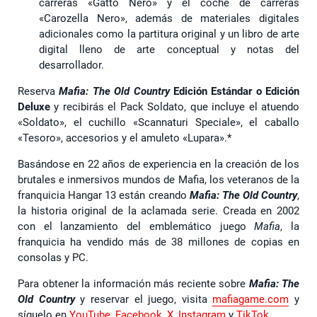
carreras «Gatto Nero» y el coche de carreras
«Carozella Nero», además de materiales digitales
adicionales como la partitura original y un libro de arte
digital lleno de arte conceptual y notas del
desarrollador.
Reserva
Mafia: The Old Country
Edición Estándar o
Edición
Deluxe
y recibirás el Pack Soldato, que incluye el atuendo
«Soldato», el cuchillo «Scannaturi Speciale», el caballo
«Tesoro», accesorios y el amuleto «Lupara».*
Basándose en 22 años de experiencia en la creación de los
brutales e inmersivos mundos de Mafia, los veteranos de la
franquicia Hangar 13 están creando
Mafia: The Old Country
,
la historia original de la aclamada serie. Creada en 2002
con el lanzamiento del emblemático juego
Mafia
, la
franquicia ha vendido más de 38 millones de copias en
consolas y PC.
Para obtener la información más reciente sobre
Mafia: The
Old Country
y reservar el juego, visita
mafiagame.com
y
síguelo en
YouTube
,
Facebook
,
X
,
Instagram
y
TikTok
.