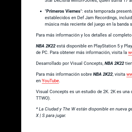
Star DeLisha Milton-Jones, quien suma 17 a
"
Primeros Viernes
": esta temporada presen
establecidos en Def Jam Recordings, incluid
música más reciente del juego en la banda s
Para más información y los detalles al completo
NBA 2K22
está disponible en PlayStation 5 y Pla
de PC. Para obtener más información, visita la
w
Desarrollado por Visual Concepts,
NBA 2K22
tie
Para más información sobre
NBA 2K22
, visita
ww
en
YouTube
.
Visual Concepts es un estudio de 2K. 2K es una d
TTWO).
* La Ciudad y The W están disponible en nueva g
X | S para jugar.