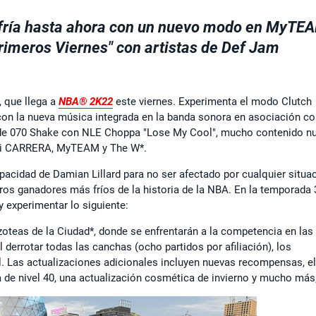
fría hasta ahora con un nuevo modo en MyTE
rimeros Viernes" con artistas de Def Jam
 que llega a
NBA® 2K22
este viernes. Experimenta el modo Clutch
n la nueva música integrada en la banda sonora en asociación co
 de 070 Shake con NLE Choppa "Lose My Cool", mucho contenido n
 Mi CARRERA, MyTEAM y The W*.
acidad de Damian Lillard para no ser afectado por cualquier situac
iros ganadores más fríos de la historia de la NBA. En la temporada 
y experimentar lo siguiente:
azoteas de la Ciudad*, donde se enfrentarán a la competencia en las
 derrotar todas las canchas (ocho partidos por afiliación), los
l. Las actualizaciones adicionales incluyen nuevas recompensas, el
 nivel 40, una actualización cosmética de invierno y mucho más