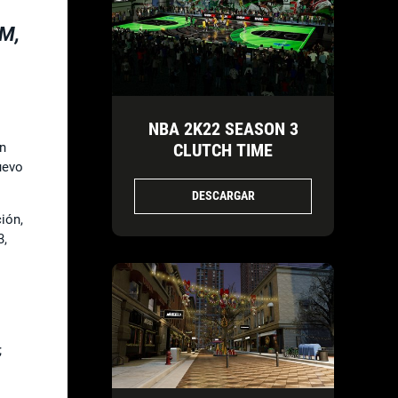
AM,
NBA 2K22 SEASON 3
n
CLUTCH TIME
uevo
DESCARGAR
ión,
3,
;