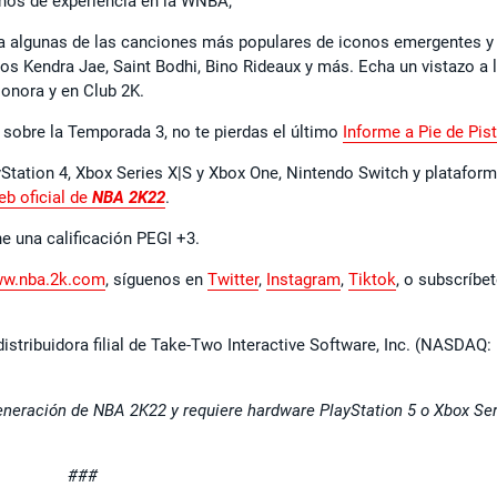
ños de experiencia en la WNBA;
ta algunas de las canciones más populares de iconos emergentes y
os Kendra Jae, Saint Bodhi, Bino Rideaux y más. Echa un vistazo a 
onora y en Club 2K.
 sobre la Temporada 3, no te pierdas el último
Informe a Pie de Pis
yStation 4, Xbox Series X|S y Xbox One, Nintendo Switch y platafor
eb oficial de
NBA 2K22
.
ne una calificación PEGI +3.
w.nba.2k.com
, síguenos en
Twitter
,
Instagram
,
Tiktok
, o subscríbe
istribuidora filial de Take-Two Interactive Software, Inc. (NASDAQ:
eneración de NBA 2K22 y requiere hardware PlayStation 5 o Xbox Se
###