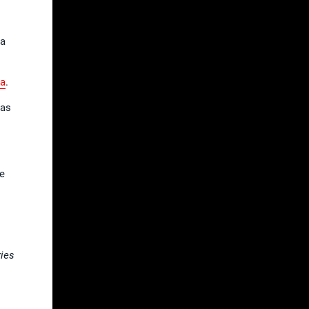
la
ta
.
mas
te
ries