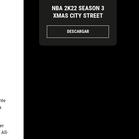
NBA 2K22 SEASON 3
XMAS CITY STREET
DESCARGAR
nte
a
er
All-