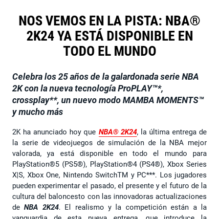
NOS VEMOS EN LA PISTA: NBA®
2K24 YA ESTÁ DISPONIBLE EN
TODO EL MUNDO
Celebra los 25 años de la galardonada serie NBA
2K con la nueva tecnología ProPLAY™*,
crossplay**, un nuevo modo MAMBA MOMENTS™
y mucho más
2K ha anunciado hoy que
NBA® 2K24
, la última entrega de
la serie de videojuegos de simulación de la NBA mejor
valorada, ya está disponible en todo el mundo para
PlayStation®5 (PS5®), PlayStation®4 (PS4®), Xbox Series
X|S, Xbox One, Nintendo SwitchTM y PC***. Los jugadores
pueden experimentar el pasado, el presente y el futuro de la
cultura del baloncesto con las innovadoras actualizaciones
de
NBA 2K24
. El realismo y la competición están a la
vanguardia de esta nueva entrega, que introduce la