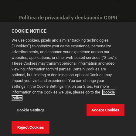
Política de privacidad y declaración GDPR
COOKIE NOTICE
We use cookies, pixels and similar tracking technologies
(“Cookies”) to optimize your game experience, personalize
advertisements, and enhance your experience across our
Configuración de las cookies
websites, applications, or other web-based services (“Sites”).
These Cookies may transmit personal information and video
© 2026 2K
viewing information to third parties. Certain Cookies are
optional, but limiting or declining non-optional Cookies may
impact your visit and experience. You can change your
Powered by
Onclusive PR Manager™
settings in the Cookie Settings link on our Sites. For more
information on the Cookies we use, please go to the
Cookie
Policy
Esta web utiliza cookies para mejorar tu experiencia de
navegación.
Cookie Settings
Accept Cookies
Configuración de
las cookies
Aceptar todas las
Reject Cookies
cookies