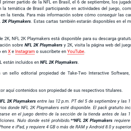
 primer partido de la NFL en Brasil, el 6 de septiembre, los jugad
 la temática de Brasil participando en actividades del juego, com
n la tienda. Para más información sobre cómo conseguir las car
 2K Playmakers
. Estas cartas también estarán disponibles en el 
e 2K, NFL 2K Playmakers está disponible para su descarga gratuit
mación sobre
NFL 2K Playmakers
y 2K, visita la página web del jueg
go en
X
e
Instagram
o suscríbete en
YouTube
.
FL están incluidos en
NFL 2K Playmakers
.
n sello editorial propiedad de Take-Two Interactive Software, 
r aquí contenidos son propiedad de sus respectivos titulares.
NFL 2K Playmakers
entre las 12 p.m. PT del 5 de septiembre y las 1
rios donde NFL 2K Playmakers esté disponible. El pack gratuito inc
arse en el juego dentro de la sección de la tienda antes de las 1
iciones. Nulo donde esté prohibido.
**
NFL 2K Playmakers
requiere
iPhone e iPad, y requiere 4 GB o más de RAM y Android 8.0 y superior