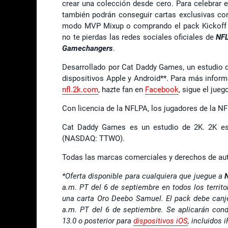
crear una colección desde cero. Para celebrar el
también podrán conseguir cartas exclusivas con
modo MVP Mixup o comprando el pack Kickoff e
no te pierdas las redes sociales oficiales de
NFL
Gamechangers
.
Desarrollado por Cat Daddy Games, un estudio d
dispositivos Apple y Android**. Para más infor
nfl.2k.com
, hazte fan en
Facebook
, sigue el jue
Con licencia de la NFLPA, los jugadores de la N
Cat Daddy Games es un estudio de 2K. 2K es u
(NASDAQ: TTWO).
Todas las marcas comerciales y derechos de auto
*Oferta disponible para cualquiera que juegue a
a.m. PT del 6 de septiembre en todos los territo
una carta Oro Deebo Samuel. El pack debe canje
a.m. PT del 6 de septiembre. Se aplicarán cond
13.0 o posterior para
dispositivos iOS
, incluidos 