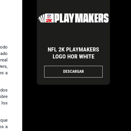
odo
NFL 2K PLAYMAKERS
lado
LOGO HOR WHITE
real
ers,
DESCARGAR
es a
ados
obre
 los
 que
os a