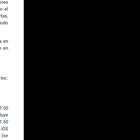
ores
o el
tas,
modo
a en
o en
Inc.
1:50
luye
1:50
 iOS
 (se