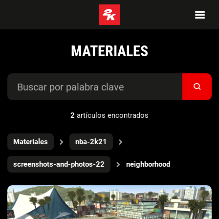
MATERIALES
2
artículos encontrados
Materiales
nba-2k21
screenshots-and-photos-22
neighborhood