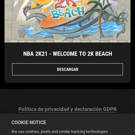
NBA 2K21 - WELCOME TO 2K BEACH
DESCARGAR
Política de privacidad y declaración GDPR
COOKIE NOTICE
We use cookies, pixels and similar tracking technologies