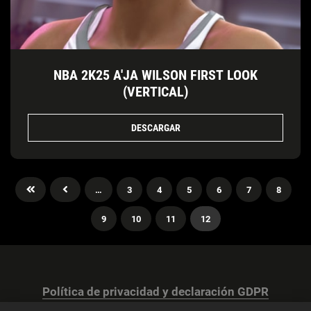
NBA 2K25 A'JA WILSON FIRST LOOK
(VERTICAL)
DESCARGAR
…
3
4
5
6
7
8
9
10
11
12
Política de privacidad y declaración GDPR