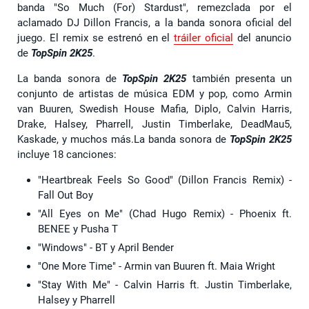
banda "So Much (For) Stardust", remezclada por el
aclamado DJ Dillon Francis, a la banda sonora oficial del
juego. El remix se estrenó en el
tráiler oficial
del anuncio
de
TopSpin 2K25
.
La banda sonora de
TopSpin 2K25
también presenta un
conjunto de artistas de música EDM y pop, como Armin
van Buuren, Swedish House Mafia, Diplo, Calvin Harris,
Drake, Halsey, Pharrell, Justin Timberlake, DeadMau5,
Kaskade, y muchos más.La banda sonora de
TopSpin 2K25
incluye 18 canciones:
"Heartbreak Feels So Good" (Dillon Francis Remix) -
Fall Out Boy
"All Eyes on Me" (Chad Hugo Remix) - Phoenix ft.
BENEE y Pusha T
"Windows" - BT y April Bender
"One More Time" - Armin van Buuren ft. Maia Wright
"Stay With Me" - Calvin Harris ft. Justin Timberlake,
Halsey y Pharrell