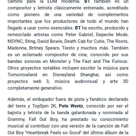
camino para la EDM moderna.
BT
también es un
compositor y letrista clásicamente entrenado, acreditado
como pionero de una variedad de complementos
importantes que los productores de todo el mundo han
llegado a usar como esenciales.
BT
ha escrito, producido y
remezclado artistas como Peter Gabriel, Depeche Mode,
NSYNC, Sting, David Bowie, Death Cab for Cutie, The Roots,
Madonna, Britney Spears, Tiesto y muchos más. También
es un aclamado compositor de cine, conocido por sus
bandas sonoras en Monster y The Fast and The Furious.
Otros proyectos notables incluyen escribir la música para
Tomorrowland en Disneyland Shanghai, así como
proyectos web 3, música audiovisual y arte 3D
completamente generativo.
Además, el embajador fuera de pista y fanático declarado
del tenis y TopSpin 2K,
Pete Wentz
, conocido por ser el
bajista y letrista de la banda galardonada y nominada al
Grammy, Fall Out Boy, ha prestado su conocimiento
musical al contribuir con una versión de la canción de Fall
Out Boy "Heartbreak Feels so Good" del último álbum de la