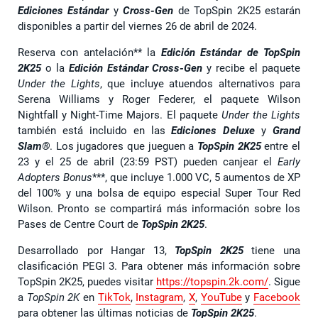
Ediciones Estándar
y
Cross-Gen
de TopSpin 2K25 estarán
disponibles a partir del viernes 26 de abril de 2024.
Reserva con antelación** la
Edición Estándar de TopSpin
2K25
o la
Edición Estándar Cross-Gen
y recibe el paquete
Under the Lights
, que incluye atuendos alternativos para
Serena Williams y Roger Federer, el paquete Wilson
Nightfall y Night-Time Majors. El paquete
Under the Lights
también está incluido en las
Ediciones Deluxe
y
Grand
Slam®
. Los jugadores que jueguen a
TopSpin 2K25
entre el
23 y el 25 de abril (23:59 PST) pueden canjear el
Early
Adopters Bonus
***, que incluye 1.000 VC, 5 aumentos de XP
del 100% y una bolsa de equipo especial Super Tour Red
Wilson. Pronto se compartirá más información sobre los
Pases de Centre Court de
TopSpin 2K25
.
Desarrollado por Hangar 13,
TopSpin 2K25
tiene una
clasificación PEGI 3. Para obtener más información sobre
TopSpin 2K25, puedes visitar
https://topspin.2k.com/
. Sigue
a
TopSpin 2K
en
TikTok
,
Instagram
,
X
,
YouTube
y
Facebook
para obtener las últimas noticias de
TopSpin 2K25
.