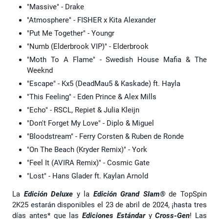
"Massive" - Drake
"Atmosphere" - FISHER x Kita Alexander
"Put Me Together" - Youngr
"Numb (Elderbrook VIP)" - Elderbrook
"Moth To A Flame" - Swedish House Mafia & The
Weeknd
"Escape" - Kx5 (DeadMau5 & Kaskade) ft. Hayla
"This Feeling" - Eden Prince & Alex Mills
"Echo" - RSCL, Repiet & Julia Kleijn
"Don't Forget My Love" - Diplo & Miguel
"Bloodstream" - Ferry Corsten & Ruben de Ronde
"On The Beach (Kryder Remix)" - York
"Feel It (AVIRA Remix)" - Cosmic Gate
"Lost" - Hans Glader ft. Kaylan Arnold
La
Edición Deluxe
y la
Edición Grand Slam®
de TopSpin
2K25 estarán disponibles el 23 de abril de 2024, ¡hasta tres
días antes* que las
Ediciones Estándar
y
Cross-Gen
! Las