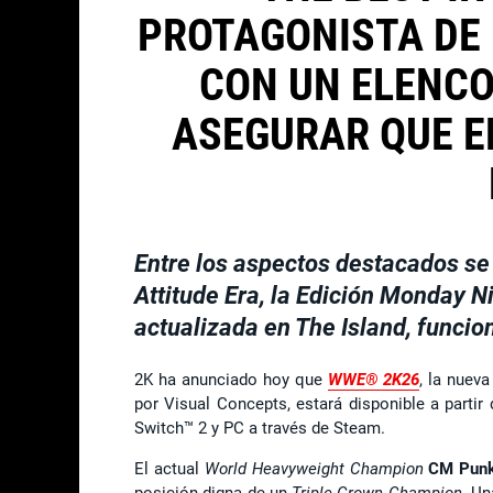
PROTAGONISTA DE
CON UN ELENCO
ASEGURAR QUE E
Entre los aspectos destacados se i
Attitude Era, la Edición Monday Ni
actualizada en The Island, funci
2K ha anunciado hoy que
WWE® 2K26
, la nuev
por Visual Concepts, estará disponible a parti
Switch™ 2 y PC a través de Steam.
El actual
World Heavyweight Champion
CM Pun
posición digna de un
Triple Crown Champion
. Un