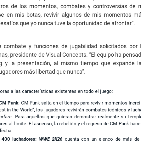
 filtros de los momentos, combates y controversias de 
rse en mis botas, revivir algunos de mis momentos m
esafíos que yo nunca tuve la oportunidad de afrontar”.
e combate y funciones de jugabilidad solicitados por 
, presidente de Visual Concepts. “El equipo ha pensa
ng y la presentación, al mismo tiempo que expande l
 jugadores más libertad que nunca”.
oras a las características existentes en todo el juego:
e CM Punk
: CM Punk salta en el tiempo para revivir momentos increí
st in the World”, los jugadores revivirán combates icónicos y luch
arfare
. Para aquellos que quieran demostrar realmente su temple
res al límite. El ascenso, la rebelión y el regreso de CM Punk hace
fecha.
e 400 luchadores:
WWE 2K26
cuenta con un elenco de más de