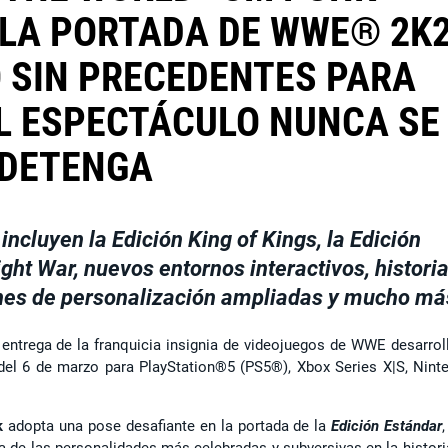
 LA PORTADA DE WWE® 2K
 SIN PRECEDENTES PARA
L ESPECTÁCULO NUNCA SE
DETENGA
ncluyen la Edición King of Kings, la Edición
ght War, nuevos entornos interactivos, histori
ones de personalización ampliadas y mucho má
a entrega de la franquicia insignia de videojuegos de WWE desarrol
r del 6 de marzo para PlayStation®5 (PS5®), Xbox Series X|S, Nint
k
adopta una pose desafiante en la portada de la
Edición Estándar
a de las personalidades más celebradas y subversivas en la histori