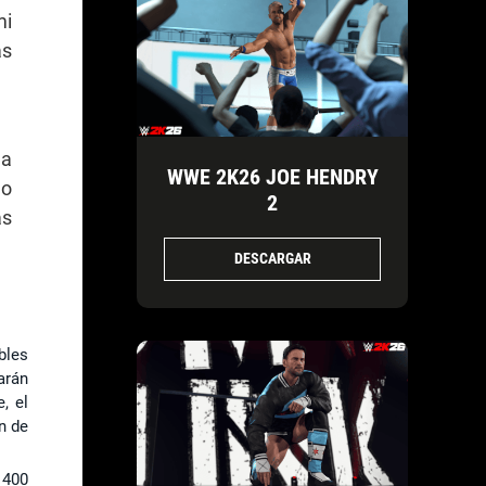
mi
ás
la
WWE 2K26 JOE HENDRY
do
2
as
DESCARGAR
bles
arán
, el
n de
 400