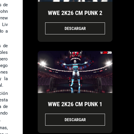
s de
John
WWE 2K26 CM PUNK 2
Drew
 Liv
DESCARGAR
do a
s de
bles
pero
uego
ones
y la
l.
ción
esta
WWE 2K26 CM PUNK 1
a de
ando
.
DESCARGAR
nas,