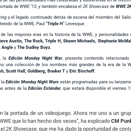
portada de
WWE ‘13
, y también encabeza el
2K Showcase
de
WWE 2
l ring y el legado continuado detrás de escena del miembro del Saló
tenido de la WWE, Paul “
Triple H
” Levesque.
 de las mayores eras en la historia de la WWE, y personalidades
teve Austin, The Rock, Triple H, Shawn Michaels, Stephanie McMa
t Angle
y
The Dudley Boyz
.
, la
Edición Monday Night War
, presenta contenido relacionado
como una colección de los nombres más grandes de la era de la 
, Scott Hall, Goldberg, Booker T
y
Eric Bischoff
.
 la
Edición Monday Night Wars
están programadas para su lanzami
as antes de la
Edición Estándar
, que estará disponible el viernes 1
 en la portada de un videojuego. Ahora me uno a un gru
 WWE que lo han hecho dos veces”, ha explicado
CM Pun
 el
2K Showcase
, que me ha dado la oportunidad de cont