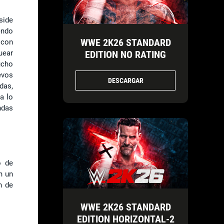
side
endo
WWE 2K26 STANDARD
 con
uear
EDITION NO RATING
ucho
evos
DESCARGAR
das,
a lo
ndas
o de
n un
n de
WWE 2K26 STANDARD
EDITION HORIZONTAL-2