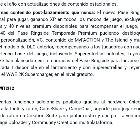
e el año con actualizaciones de contenido estacionales.
 más contenido post-lanzamiento que nunca:
El nuevo Pase Ring
onal para jugar, ganando XP en todos los modos de juego, excluy
tos y 40 niveles premium disponibles para recompensar el juego,
l 40 del Pase Ringside Temporada Premium pudiendo desbloq
 personalización, VC, contenido de MyFACTION y The Island, y m
l modelo de DLC anterior, recompensando a los jugadores con nu
elenco base del juego, incluyendo Superestrellas actuales, Leyen
e han planeado seis temporadas del Pase Ringside para lanzarse 
rada 1 disponible en el lanzamiento y con Superestrellas y Leye
el WWE 2K Supercharger, en el nivel gratuito.
WITCH 2
arias funciones adicionales posibles gracias al hardware únic
talla táctil y ratón, GameShare y GameChat, soporte para jugar co
de ratón en Creation Suite para pintar rostro y cuerpo. La versió
mage Uploader y Community Creations multiplataforma.