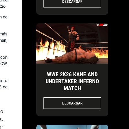
DESCARGAR
K26
.
n de
 más
hon,
 con
WCW,
WWE 2K26 KANE AND
UNDERTAKER INFERNO
ento
3 de
MATCH
DESCARGAR
po
k
.
ar