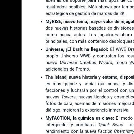
además de soporte para más tipos de co
resultados posibles. Más shows por tempo
estratégica de gestión de marcas de 2K.
MyRISE, nuevo tema, mayor valor de rejuga
dos nuevas historias basadas en divisione
como nunca antes. Los jugadores ahora p
principales, con más contenido desbloqueabl
Universe, ¡El Draft ha llegado!:
El WWE Draf
propio Universo WWE y controlan los res
nuevo
Universe Creation Wizard
, modo
W
adicionales de Promo.
The Island, nueva historia y entorno, dispon
es más grande y social que nunca, y dis
facciones y lucharán por el control con 
nuevas
Towers
, nuevas tiendas y cosméti
fotos de cara, además de misiones mejorada
diálogo, mejoran la experiencia inmersiva.
MyFACTION, la química es clave:
El modo 
intergender y combates
Quick Swap
. Lo
rendimiento con la nueva
Faction Chemistr