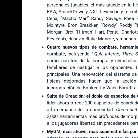
personajes jugables, el más grande en la hi
RAW, SmackDown y NXT, Leyendas y miembro
Cena, “Macho Man” Randy Savage, Rhea Ri
McIntyre, Bron Breakker, “Rowdy” Roddy Pi
Morgan, Bret “Hitman” Hart, Penta, Charlot
Rey Fénix, Rusev y Blake Monroe, y muchos
Cuatro nuevos tipos de combate, herramie
combate, incluyendo
I Quit, Inferno
,
Three S
como carritos de la compra y chinchetas
familiares de castigar a los oponentes.
principales. Una renovación del sistema d
físicas mejoradas hacen que la acción 
incorporación de Booker T y Wade Barrett al
Suite de Creación: el doble de espacios d
líder ahora ofrece 200 espacios de guarda
a la demanda de la comunidad.
Community
2,000, herramientas más profundas de morph
a los jugadores libertad sin precedentes par
MyGM, más shows, más superestrellas por