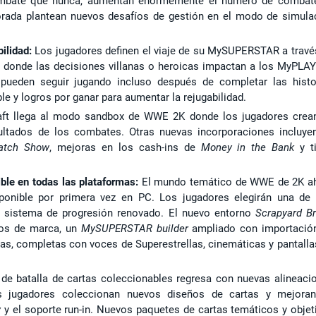
mbate que nunca, aumentan enormemente el número de combat
rada plantean nuevos desafíos de gestión en el modo de simula
bilidad:
Los jugadores definen el viaje de su MySUPERSTAR a travé
s donde las decisiones villanas o heroicas impactan a los MyPLA
ueden seguir jugando incluso después de completar las histo
e y logros por ganar para aumentar la rejugabilidad.
t llega al modo sandbox de WWE 2K donde los jugadores crea
ultados de los combates. Otras nuevas incorporaciones incluye
atch Show
, mejoras en los cash-ins de
Money in the Bank
y t
ible en todas las plataformas:
El mundo temático de WWE de 2K a
ponible por primera vez en PC. Los jugadores elegirán una de 
un sistema de progresión renovado. El nuevo entorno
Scrapyard B
cos de marca, un
MySUPERSTAR builder
ampliado con importació
s, completas con voces de Superestrellas, cinemáticas y pantalla
de batalla de cartas coleccionables regresa con nuevas alineaci
s jugadores coleccionan nuevos diseños de cartas y mejora
y
y el soporte run-in. Nuevos paquetes de cartas temáticos y objet