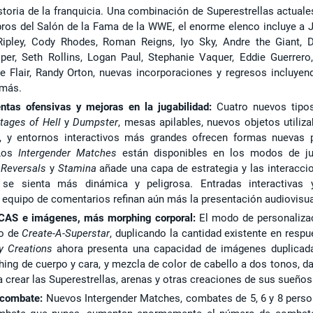
storia de la franquicia. Una combinación de Superestrellas actuale
s del Salón de la Fama de la WWE, el enorme elenco incluye a 
pley, Cody Rhodes, Roman Reigns, Iyo Sky, Andre the Giant, 
per, Seth Rollins, Logan Paul, Stephanie Vaquer, Eddie Guerrero,
te Flair, Randy Orton, nuevas incorporaciones y regresos incluyen
 más.
ntas ofensivas y mejoras en la jugabilidad:
Cuatro nuevos tipo
tages of Hell
y
Dumpster
, mesas apilables, nuevos objetos utiliza
, y entornos interactivos más grandes ofrecen formas nuevas 
 Los
Intergender Matches
están disponibles en los modos de j
e
Reversals
y
Stamina
añade una capa de estrategia y las interacci
se sienta más dinámica y peligrosa. Entradas interactivas 
 equipo de comentarios refinan aún más la presentación audiovisua
e CAS e imágenes, más morphing corporal:
El modo de personaliza
do de
Create-A-Superstar
, duplicando la cantidad existente en respu
 Creations
ahora presenta una capacidad de imágenes duplicad
ing de cuerpo y cara, y mezcla de color de cabello a dos tonos, d
a crear las Superestrellas, arenas y otras creaciones de sus sueños
 combate:
Nuevos Intergender Matches, combates de 5, 6 y 8 perso