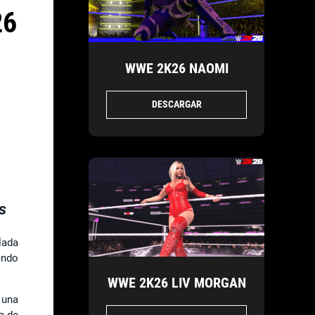
26
WWE 2K26 NAOMI
DESCARGAR
a
s
lada
endo
WWE 2K26 LIV MORGAN
, una
a de