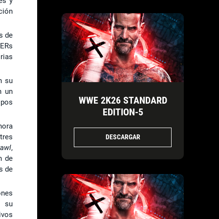
es y
ción
s de
YERs
rias
n su
n un
WWE 2K26 STANDARD
ipos
EDITION-5
hora
tres
DESCARGAR
rawl
,
n de
s de
ones
n su
ivos