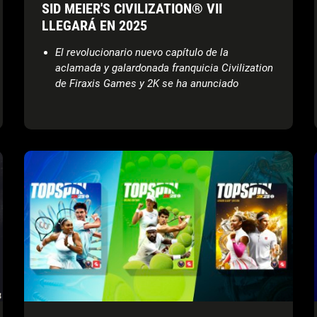
SID MEIER'S CIVILIZATION® VII
LLEGARÁ EN 2025
El revolucionario nuevo capítulo de la
aclamada y galardonada franquicia Civilization
de Firaxis Games y 2K se ha anunciado
oficialmente en el Summer Game Fest
El título se lanzará en 2025 e introducirá su
jugabilidad en agosto