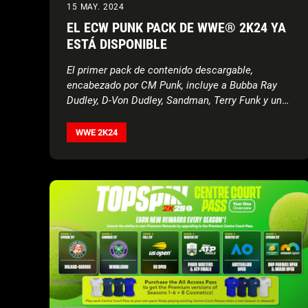
15 MAY. 2024
EL ECW PUNK PACK DE WWE® 2K24 YA
ESTÁ DISPONIBLE
El primer pack de contenido descargable,
encabezado por CM Punk, incluye a Bubba Ray
Dudley, D-Von Dudley, Sandman, Terry Funk y una
carta de mánager de ECW Paul Heyman
WWE 2K24