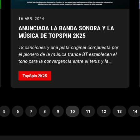
16 ABR. 2024
ANUNCIADA LA BANDA SONORA Y LA
MÚSICA DE TOPSPIN 2K25
18 canciones y una pista original compuesta por
el pionero de la música trance BT establecen el
tono para la convergencia entre el tenis y la
cultura
TopSpin 2K25
5
6
7
8
9
10
11
12
13
14