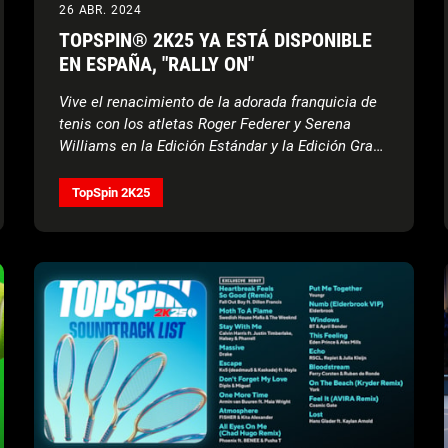
26 ABR. 2024
TOPSPIN® 2K25 YA ESTÁ DISPONIBLE
EN ESPAÑA, "RALLY ON"
Vive el renacimiento de la adorada franquicia de
tenis con los atletas Roger Federer y Serena
Williams en la Edición Estándar y la Edición Grand
Slam®, y con Carlos Alcaraz, Iga Świątek y
Francis Tiafoe en la Edición Deluxe, junto con una
TopSpin 2K25
jugabilidad que proporciona una sensación real
de tenis, los cuatro torneos de Grand Slam® y
mucho más