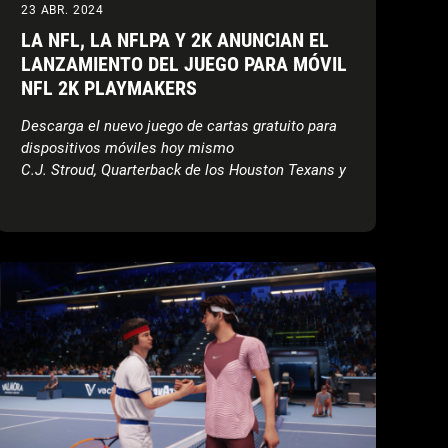
23 ABR. 2024
LA NFL, LA NFLPA Y 2K ANUNCIAN EL
LANZAMIENTO DEL JUEGO PARA MÓVIL
NFL 2K PLAYMAKERS
Descarga el nuevo juego de cartas gratuito para
dispositivos móviles hoy mismo
C.J. Stroud, Quarterback de los Houston Texans y
Offensive Rookie of the Year de la AP en 2023, ha
sido revelado como el atleta de portada de NFL
2K Playmakers